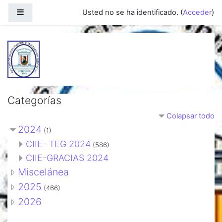
Salta al contenido principal
Panel lateral
Usted no se ha identificado. (
Acceder
)
Categorías
Colapsar todo
2024
(1)
CIIE- TEG 2024
(586)
CIIE-GRACIAS 2024
Miscelánea
2025
(466)
2026